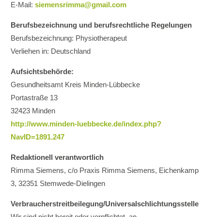
E-Mail:
siemensrimma@gmail.com
Berufsbezeichnung und berufsrechtliche Regelungen
Berufsbezeichnung: Physiotherapeut
Verliehen in: Deutschland
Aufsichtsbehörde:
Gesundheitsamt Kreis Minden-Lübbecke
Portastraße 13
32423 Minden
http://www.minden-luebbecke.de/index.php?
NavID=1891.247
Redaktionell verantwortlich
Rimma Siemens, c/o Praxis Rimma Siemens, Eichenkamp
3, 32351 Stemwede-Dielingen
Verbraucher­streit­beilegung/Universal­schlichtungs­stelle
Wir sind nicht bereit oder verpflichtet, an